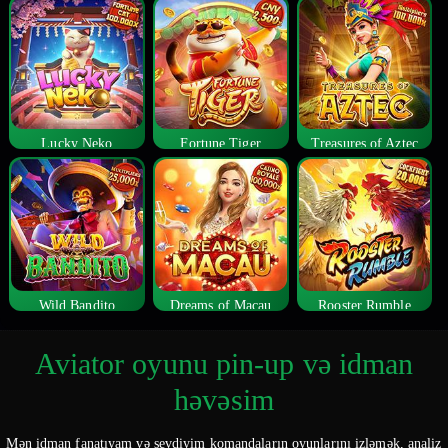
Lucky Neko
Fortune Tiger
Treasures of Aztec
Wild Bandito
Dreams of Macau
Rooster Rumble
Aviator oyunu pin-up və idman
həvəsim
Mən idman fanatıyam və sevdiyim komandaların oyunlarını izləmək, analiz