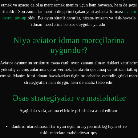
etmək və azacıq da olsa mərc etmək mənim üçün həm həyəcan, həm də şəxsi
ritualdır. Son zamanlar mənim diqqətimi çəkən yeni əyləncə forması
aviator
oyunu pin-up
oldu. Bu oyun sürətli qərarlar, nizam-intizam və risk-həvəslə
idman mərclərinə bənzər duyğular yaradır.
Niyə aviator idman mərcçilərinə
uyğundur?
Aviator oyununun strukturu mənə canlı oyun zamanı alınan riskləri xatırladır:
yüksəliş və eniş anlarında qərar vermək, bankrolu qorumaq və intizam tətbiq
etmək. Mənim kimi idman həvəskarları üçün bu cəhətlər vacibdir, çünki mərc
strategiyaları həm duyğu, həm də analiz tələb edir.
Əsas strategiyalar və məsləhətlər
Aşağıdakı sadə, amma effektiv prinsiplərə əməl edirəm:
Bankrol idarəetməsi: Hər oyun üçün müəyyən məbləğ təyin et və
riskli mərclərə məhdudiyyət qoy.