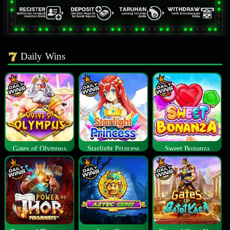
Daily Wins
Gates of Olympus
Starlight Princess
Sweet Bonanza