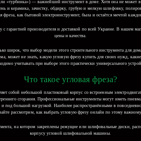
или «турбинка») — важнейший инструмент в доме. Хотя она не может в
мень и керамика, зачистку, обдирку, грубую и мелкую шлифовку, полиро
ая фреза, как бытовой электроинструмент, была и остаётся мечтой кажд
у с гарантией производителя и доставкой по всей Украине. В нашем м
цены и качества.
ко широк, что выбор модели этого строительного инструмента для дома 
, может не знать, какую угловую фрезу купить для своих нужд, какие
ходимо учитывать при выборе этого практически универсального устрой
Что такое угловая фреза?
яет собой небольшой пластиковый корпус со встроенным электродвига
утреннего сгорания. Профессиональные инструменты могут иметь пнев
и и под большой нагрузкой. Наиболее распространёнными в повседневн
вайте рассмотрим, как выбрать угловую фрезу онлайн по этому важному
румента, на котором закреплены режущие или шлифовальные диски, расп
корпусу угловой шлифовальной машины.