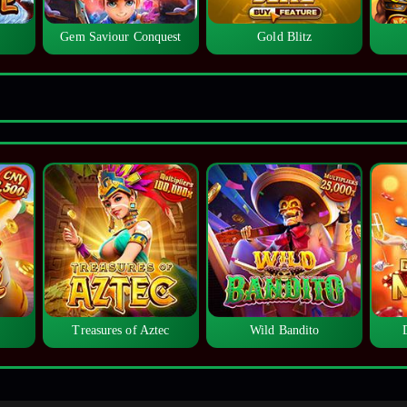
Gem Saviour Conquest
Gold Blitz
Treasures of Aztec
Wild Bandito