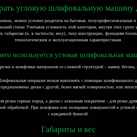
рать угловую шлифовальную машину 
зинах, можно условно разделить на бытовые, полупрофессиональные 
нашей статьи Учитывая условность этой категории, внутри этих групп
я, габаритам (и, в частности, весу), типу конструкции, функциям безо
технологическим и эксплуатационным характеристикам.
чего используется угловая шлифовальная ма
езки и шлифовки материалов со сложной структурой – камня, бетона, ста
Шлифовальные операции нельзя выполнять с помощью шлифовального дис
предназначены диски с другой, более мягкой поверхностью, или лепес
ля резки горных пород, а диски с алмазным покрытием – для резки дре
вной обработкой. При шлифовке или полировке поверхностей к угловой
с наждачной бумагой.
Габариты и вес