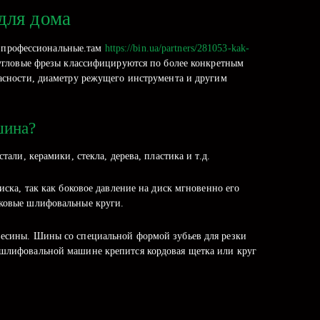
для дома
и профессиональные.там
https://bin.ua/partners/281053-kak-
 угловые фрезы классифицируются по более конкретным
пасности, диаметру режущего инструмента и другим
шина?
ли, керамики, стекла, дерева, пластика и т.д.
ка, так как боковое давление на диск мгновенно его
тковые шлифовальные круги.
весины. Шины со специальной формой зубьев для резки
 шлифовальной машине крепится кордовая щетка или круг